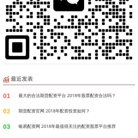
最近发表
01
最大的合法期货配资平台 2018年股票配资合法吗？
02
期货配资官网 2018年配资投资如何？
03
银易配资网 2018年最值得关注的配资股票平台推荐