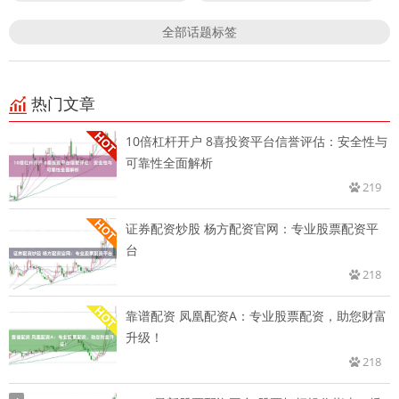
全部话题标签
热门文章
10倍杠杆开户 8喜投资平台信誉评估：安全性与
可靠性全面解析
219
证券配资炒股 杨方配资官网：专业股票配资平
台
218
靠谱配资 凤凰配资A：专业股票配资，助您财富
升级！
218