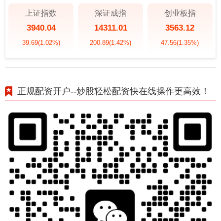
上证指数
深证成指
创业板指
3940.04
14311.01
3563.12
39.69
(1.02%)
200.89
(1.42%)
47.56
(1.35%)
正规配资开户--炒股轻松配资快在线操作更高效！