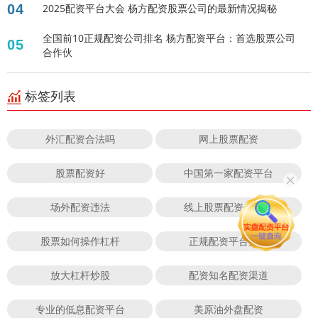
04
2025配资平台大会 杨方配资股票公司的最新情况揭秘
全国前10正规配资公司排名 杨方配资平台：首选股票公司
05
合作伙
标签列表
外汇配资合法吗
网上股票配资
股票配资好
中国第一家配资平台
场外配资违法
线上股票配资合法吗
股票如何操作杠杆
正规配资平台开户
放大杠杆炒股
配资知名配资渠道
专业的低息配资平台
美原油外盘配资