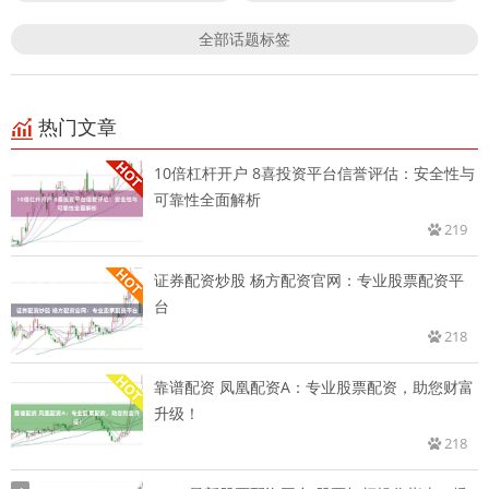
全部话题标签
热门文章
10倍杠杆开户 8喜投资平台信誉评估：安全性与
可靠性全面解析
219
证券配资炒股 杨方配资官网：专业股票配资平
台
218
靠谱配资 凤凰配资A：专业股票配资，助您财富
升级！
218