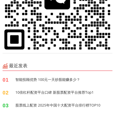
最近发表
01
智能投顾优势 100元一天炒股能赚多少？
02
10倍杠杆配资平台口碑 新股票配资平台推荐Top1
03
股票线上配资 2025年中国十大配资平台排行榜TOP10